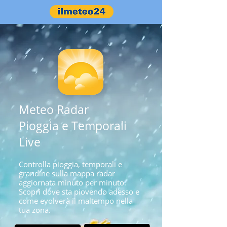
Meteo Radar
Pioggia e Temporali
Live
Controlla pioggia, temporali e
grandine sulla mappa radar
aggiornata minuto per minuto.
Scopri dove sta piovendo adesso e
come evolverà il maltempo nella
tua zona.